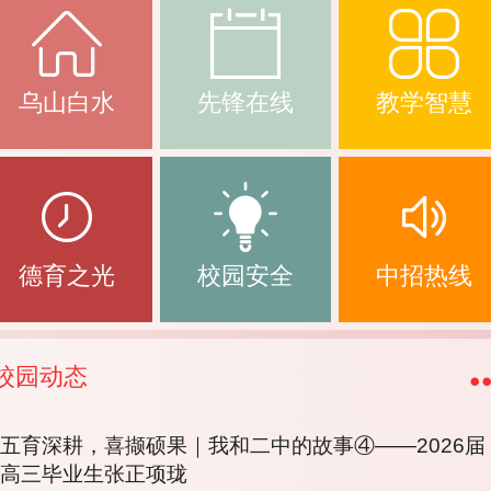
乌山白水
先锋在线
教学智慧
德育之光
校园安全
中招热线
校园动态
五育深耕，喜撷硕果｜我和二中的故事④——2026届
高三毕业生张正项珑